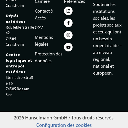
74564
Carrière
Références
Soutenir les
Crailsheim
Contact &
institutions
Dépôt
Accès
sociales, les
extérieur
projets sociaux
Roßfelderstraße
CGV
et ceux qui ont
42
Mentions
74564
un besoin
légales
Crailsheim
urgent d’aide –
au niveau
Protection des
Centre
régional,
logistique et
données
entrepôt
national et
extérieur
européen.
Steinäckerstraß
e 16
74585 Rot am
See
2026 Hanselmann GmbH / Tous droits réservés.
Configuration des cookies