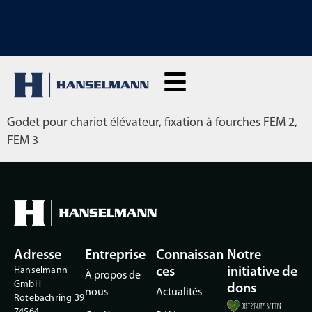
DÉCOUVREZ NOS MACHINES DE LOCATION : Cliquez ici pour louer en
direct
Godet pour chariot élévateur, fixation à fourches FEM 2,
FEM 3
Adresse
Entreprise
Connaissan
Notre
Hanselmann
ces
initiative de
À propos de
GmbH
dons
nous
Actualités
Rotebachring 39