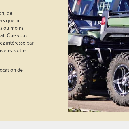
on, de
ers que la
us ou moins
hat. Que vous
z intéressé par
uverez votre
location de