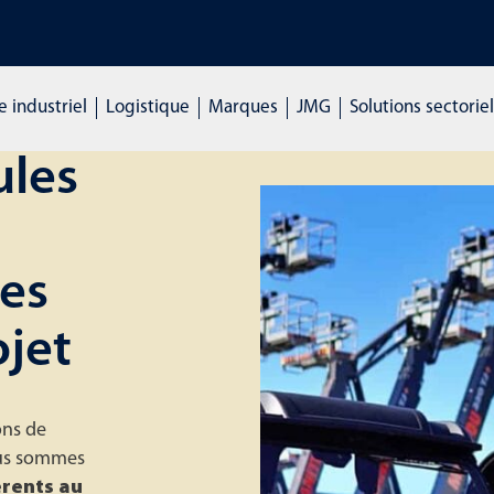
ATIONS : cliquez ici et demandez des renseignements
 industriel
Logistique
Marques
JMG
Solutions sectoriel
ules
ces
jet
ons de
ous sommes
érents au