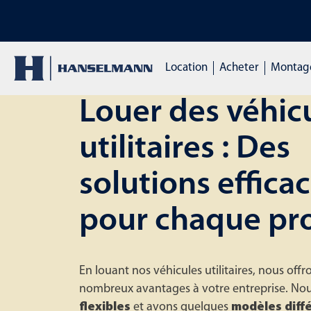
DÉCOUVREZ NOS FORM
Location
Acheter
Montage
Louer des véhic
utilitaires : Des
solutions effica
pour chaque pro
En louant nos véhicules utilitaires, nous offr
nombreux avantages à votre entreprise. N
flexibles
et avons quelques
modèles diff