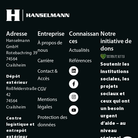
Adresse
Entreprise
Connaissan
Notre
Hanselmann
ces
initiative de
À propos de
GmbH
dons
nous
Actualités
Rotebachring 39
74564
Carrière
Références
Soutenir les
Crailsheim
Contact &
institutions
Dépôt
Accès
sociales, les
extérieur
projets
Roßfelderstraße
CGV
sociaux et
42
Mentions
74564
ceux qui ont
légales
Crailsheim
un besoin
urgent
Protection des
Centre
d’aide – au
logistique et
données
entrepôt
niveau
extérieur