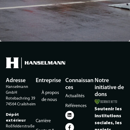
Adresse
Entreprise
Connaissan
Notre
Hanselmann
ces
initiative de
GmbH
À propos
dons
Actualités
Rotebachring 39
de nous
74564 Crailsheim
Références
Soutenir les
Dépôt
institutions
extérieur
Carrière
sociales, les
Roßfelderstraße
projets