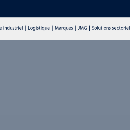
FORMATIONS : cliquez ici et demandez des renseignements
 industriel
Logistique
Marques
JMG
Solutions sectoriel