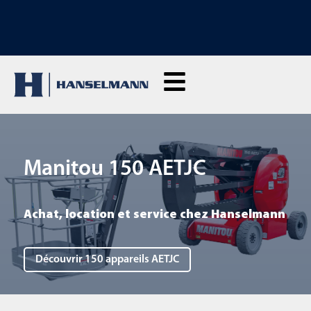
DÉCOUVREZ NOS FORMATIONS : cliquez ici et demandez des
renseignements
Manitou 150 AETJC
Achat, location et service chez Hanselmann
Découvrir 150 appareils AETJC