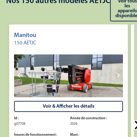
Nos 150 autres modèles AETJC
Voir tous
les
appareils
disponibl
Manitou
150 AETJC
Voir & Afficher les détails
Id :
Année de construction :
I
g07708
2026
heures de fonctionnement :
Mast :