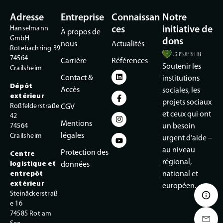
Adresse
Entreprise
Connaissan
Notre
Hanselmann
ces
initiative de
À propos de
GmbH
dons
nous
Actualités
Rotebachring 39
74564
Carrière
Références
Soutenir les
Crailsheim
Contact &
institutions
Dépôt
Accès
sociales, les
extérieur
projets sociaux
Roßfelderstraße
CGV
et ceux qui ont
42
Mentions
74564
un besoin
légales
Crailsheim
urgent d’aide –
au niveau
Protection des
Centre
régional,
logistique et
données
entrepôt
national et
extérieur
européen.
Steinäckerstraß
e 16
74585 Rot am