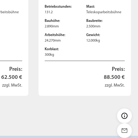
Betriebsstunden:
Mast:
rbeitsbühne
131.2
Teleskoparbeitsbühne
:
Bauhöhe:
Baubreite:
2.890mm
2.500mm
Arbeitshöhe:
Gewicht:
24.270mm
12.000kg
Korblast:
300kg
Preis:
Preis:
62.500 €
88.500 €
zzgl. MwSt.
zzgl. MwSt.