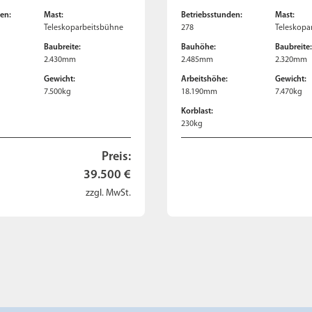
en:
Mast:
Betriebsstunden:
Mast:
Teleskoparbeitsbühne
278
Teleskopa
Baubreite:
Bauhöhe:
Baubreite
2.430mm
2.485mm
2.320mm
Gewicht:
Arbeitshöhe:
Gewicht:
7.500kg
18.190mm
7.470kg
Korblast:
230kg
Preis:
39.500 €
zzgl. MwSt.