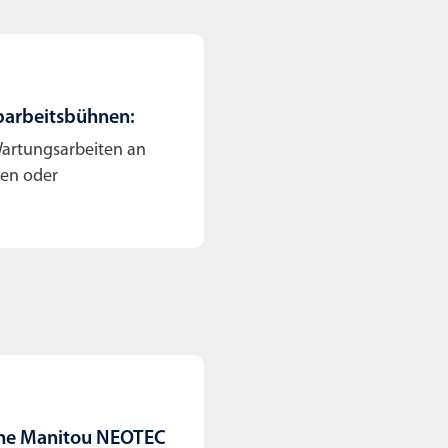
­arbeits­bühnen:
Wartungsarbeiten an
den oder
ne Manitou NEOTEC