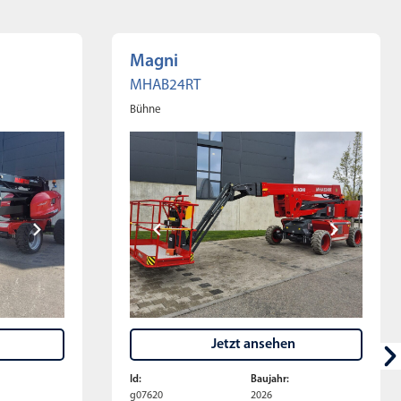
Magni
MHAB24RT
Bühne
Jetzt ansehen
Id:
Baujahr:
g07620
2026