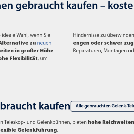
n gebraucht kaufen – kosten
 ideale Wahl, wenn Sie
Hindernisse zu überwinden. 
Alternative zu
neuen
engen oder schwer zug
eiten in großer Höhe
Reparaturen, Montagen ode
he Flexibilität
, um
braucht kaufen
Alle gebrauchten Gelenk-T
on Teleskop- und Gelenkbühnen, bieten
hohe Reichweite
lexible Gelenkführung
.