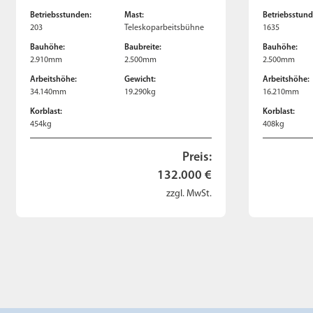
Betriebsstunden:
Mast:
Betriebsstund
203
Teleskoparbeitsbühne
1635
Bauhöhe:
Baubreite:
Bauhöhe:
2.910mm
2.500mm
2.500mm
Arbeitshöhe:
Gewicht:
Arbeitshöhe:
34.140mm
19.290kg
16.210mm
Korblast:
Korblast:
454kg
408kg
Preis:
132.000 €
zzgl. MwSt.