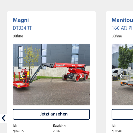
Magni
Manitou
DTB34RT
160 ATJ Pl
Bühne
Bühne
Jetzt ansehen
Id:
Baujahr:
Id:
g07615
2026
g07501