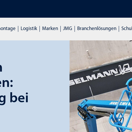
TMASCHINEN: Hier klicken und Live mieten
montage
Logistik
Marken
JMG
Branchenlösungen
Schu
n
n:
g bei