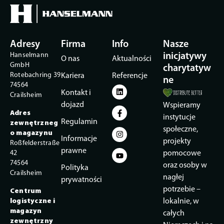
Adresy
Firma
Info
Nasze
Hanselmann
inicjatywy
O nas
Aktualności
GmbH
charytatyw
Rotebachring 39
Kariera
Referencje
ne
74564
Kontakt i
Crailsheim
dojazd
Wspieramy
Adres
instytucje
Regulamin
zewnętrzneg
społeczne,
o magazynu
Informacje
projekty
Roßfelderstraße
prawne
42
pomocowe
74564
oraz osoby w
Polityka
Crailsheim
nagłej
prywatności
potrzebie –
Centrum
logistyczne i
lokalnie, w
magazyn
całych
zewnętrzny