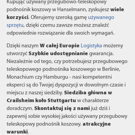
Kupując używany przegubowo-teleskopowy
podnośnik koszowy w Hanselmann, zyskujesz
wiele
korzyści
. Oferujemy szeroką gamę
używanego
sprzętu
, dzięki czemu zawsze możesz znaleźć
odpowiednie rozwiązanie dla swoich wymagań.
Dzięki naszym
W całej Europie
Logistyka
możemy
utworzyć
Szybkie udostępnianie
gwarancja.
Niezależnie od tego, czy potrzebujesz przegubowego
teleskopowego podnośnika koszowego w Berlinie,
Monachium czy Hamburgu - nasi kompetentni
eksperci są do Twojej dyspozycji w dowolnym czasie i
miejscu z naszej siedziby.
Siedziba główna w
Crailsheim koło Stuttgartu
w charakterze
doradczym.
Skontaktuj się z nami
już dziś i
zapewnij sobie wysokiej jakości używany przegubowy
teleskopowy podnośnik koszowy.
atrakcyjne
warunki
.