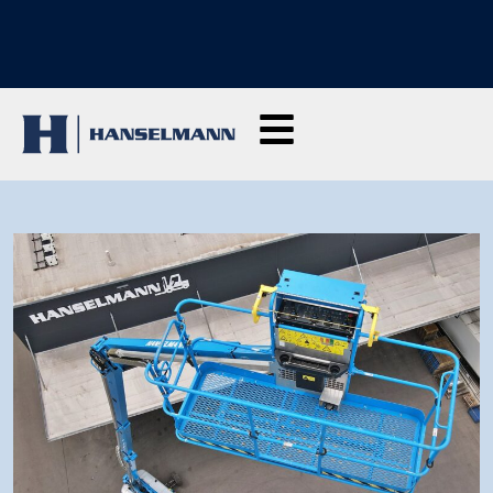
ODKRYJ NASZE SZKOLENIA: Kliknij tutaj, aby zapytać