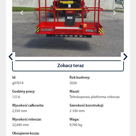
Zobacz teraz
Id:
Rok budowy:
g07614
2026
Godziny pracy:
Maszt:
121.6
Teleskopowa platforma robocza
Wysokość całkowita:
Szerokość konstrukcji:
2,550 mm
2 330 mm
Wysokość robocza:
Waga:
22,040 mm
9,700 kg
Obciążenie kosza: