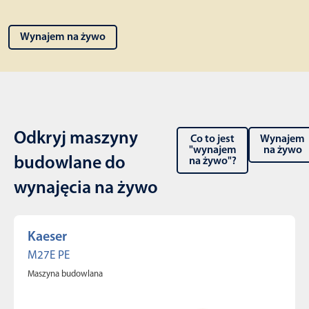
Wynajem na żywo
Odkryj maszyny
Co to jest
Wynajem
"wynajem
na żywo
budowlane do
na żywo"?
wynajęcia na żywo
Kaeser
M27E PE
Maszyna budowlana