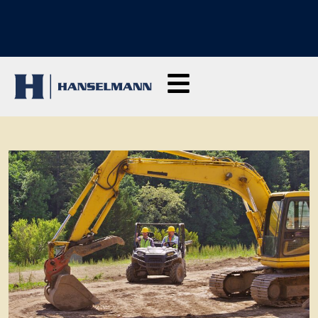
ODKRYJ NASZE SZKOLENIA: Kliknij tutaj, aby zapytać