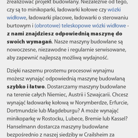
zrealizować projekt budowlany. Niezależnie od tego,
czy są to minikoparki, ładowarki kołowe czy
wózki
widłowe
, ładowarki placowe, ładowarki o sterowaniu
burtowym i
(obrotowe
) teleskopowe wózki widłowe
-
z nami znajdziesz odpowiednią maszynę do
swoich wymagań
. Nasze maszyny budowlane są
nowoczesne, niezawodne i regularnie serwisowane,
aby zapewnić najlepszą możliwą wydajność.
Dzięki naszemu prostemu procesowi wynajmu
możesz wynająć odpowiednią maszynę budowlaną
szybko i łatwo
. Dostarczamy maszyny budowlane
na terenie całych Niemiec, Austrii i Szwajcarii. Chcesz
wynająć ładowarkę kołową w Norymberdze, Erfurcie,
Dortmundzie lub Magdeburgu? A może wynająć
minikoparkę w Rostocku, Lubece, Bremie lub Kassel?
Hanselmann dostarcza maszyny budowlane
bezpośrednio z naszej siedziby w Crailsheim za