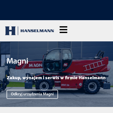
ODKRYJ NASZE MASZYNY DO WYNAJMU: Kliknij tutaj i wynajmij na żywo
Magni
Zakup, wynajem i serwis w firmie Hanselmann
Odkryj urządzenia Magni