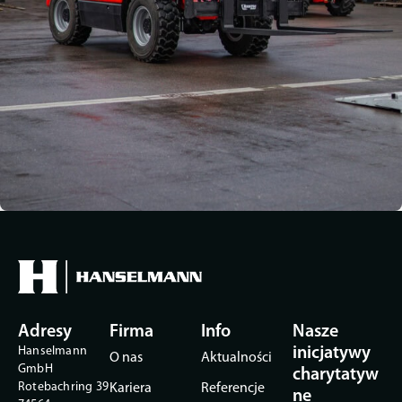
Adresy
Firma
Info
Nasze
Hanselmann
inicjatywy
O nas
Aktualności
GmbH
charytatyw
Rotebachring 39
Kariera
Referencje
ne