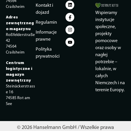
74564
Kontakt i
Crailsheim
dojazd
Wspieramy
Adres
instytucje
Regulamin
zewnętrzneg
społeczne,
o magazynu
Informacje
projekty
Roßfelderstraße
prawne
42
pomocowe
74564
oraz osoby w
Polityka
Crailsheim
nagłej
prywatności
potrzebie –
Centrum
logistyczne i
lokalnie, w
magazyn
całych
zewnętrzny
Niemczech i na
Steinäckerstrass
terenie Europy.
e 16
74585 Rot am
See
© 2026 Hanselmann GmbH / Wszelkie prawa