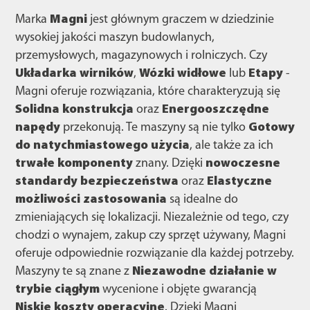
Marka
Magni
jest głównym graczem w dziedzinie
wysokiej jakości maszyn budowlanych,
przemysłowych, magazynowych i rolniczych. Czy
Układarka wirników
,
Wózki widłowe
lub
Etapy
-
Magni oferuje rozwiązania, które charakteryzują się
Solidna konstrukcja
oraz
Energooszczędne
napędy
przekonują. Te maszyny są nie tylko
Gotowy
do natychmiastowego użycia
, ale także za ich
trwałe komponenty
znany. Dzięki
nowoczesne
standardy bezpieczeństwa
oraz
Elastyczne
możliwości zastosowania
są idealne do
zmieniających się lokalizacji. Niezależnie od tego, czy
chodzi o wynajem, zakup czy sprzęt używany, Magni
oferuje odpowiednie rozwiązanie dla każdej potrzeby.
Maszyny te są znane z
Niezawodne działanie w
trybie ciągłym
wycenione i objęte gwarancją
Niskie koszty operacyjne
. Dzięki Magni