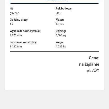
Id:
Rok budowy:
g07712
2023
Godziny pracy:
Maszt:
1.2
Triplex
Wysokość podnoszenia:
Udźwig:
4 875 mm
3,000 kg
Szerokość konstrukcji:
Waga:
1 150 mm
4 235 kg
Cena:
na żądanie
plus VAT.