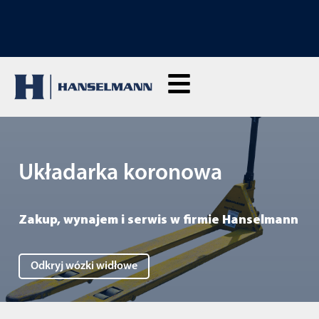
ODKRYJ NASZE MASZYNY DO WYNAJMU: Kliknij tutaj i wynajmij na żywo
Układarka koronowa
Zakup, wynajem i serwis w firmie Hanselmann
Odkryj wózki widłowe