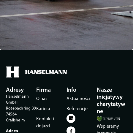
Adresy
Firma
Info
Nasze
Hanselmann
inicjatywy
O nas
Aktualności
GmbH
charytatyw
Rotebachring 39
Kariera
Referencje
ne
74564
Kontakt i
Crailsheim
dojazd
Wspieramy
Adres