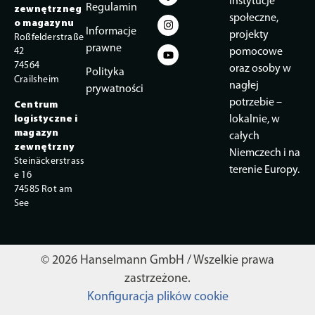
instytucje
Regulamin
zewnętrzneg
społeczne,
o magazynu
Informacje
projekty
Roßfelderstraße
prawne
42
pomocowe
74564
oraz osoby w
Polityka
Crailsheim
nagłej
prywatności
potrzebie –
Centrum
logistyczne i
lokalnie, w
magazyn
całych
zewnętrzny
Niemczech i na
Steinäckerstrass
terenie Europy.
e 16
74585 Rot am
See
© 2026 Hanselmann GmbH / Wszelkie prawa
zastrzeżone.
Konfiguracja plików cookie