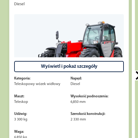
Diesel
Wyświetl i pokaż szczegóły
Kategoria:
Napęd:
Teleskopowy wózek widłowy
Diesel
Maszt:
Wysokość podnoszenia:
Teleskop
6,850 mm
Udźwig:
Szerokość konstrukcji:
3 300 kg
2 330 mm
Waga:
6,850 kg