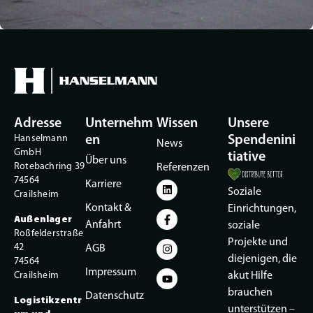
Adresse
Unternehm
Wissen
Unsere
Hanselmann
en
Spendenini
News
GmbH
tiative
Über uns
Rotebachring 39
Referenzen
74564
Karriere
Soziale
Crailsheim
Kontakt &
Einrichtungen,
Außenlager
Anfahrt
soziale
Roßfelderstraße
Projekte und
42
AGB
diejenigen, die
74564
Impressum
Crailsheim
akut Hilfe
brauchen
Datenschutz
Logistikzentr
unterstützen –