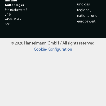
um und
und das
Außenlager
Steinäckerstraß
regional,
e 16
national und
74585 Rot am
europaweit.
See
© 2026 Hanselmann GmbH / All rights reserved.
Cookie-Konfiguration