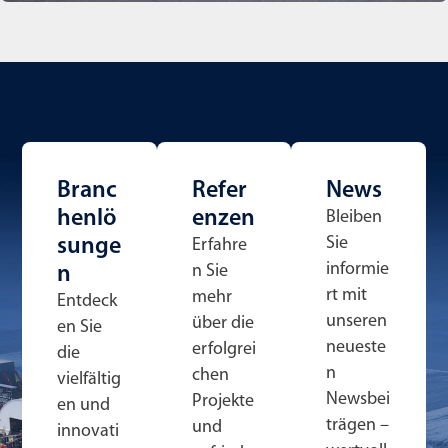
Branc
Refer
News
henlö
enzen
Bleiben
Sie
sunge
Erfahre
informie
n Sie
n
rt mit
mehr
Entdeck
unseren
über die
en Sie
neueste
erfolgrei
die
n
chen
vielfältig
Newsbei
Projekte
en und
trägen –
und
innovati