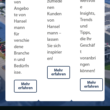
wertvoll
zufriede
ven
e
nen
Angebo
Insights,
Kunden
te von
Trends
von
Hansel
und
Hansel
mann
Tipps,
mann –
für
die Ihr
lassen
verschie
Geschäf
Sie sich
dene
t
inspirier
Branche
voranbri
en!
n und
ngen
Bedürfn
Mehr
können!
isse.
erfahren
Mehr
Mehr
erfahren
erfahren