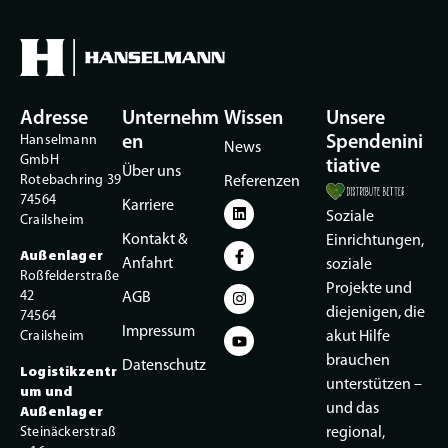
Adresse
Unternehm
Wissen
Unsere
Hanselmann
en
Spendenini
News
GmbH
tiative
Über uns
Rotebachring 39
Referenzen
74564
Karriere
Soziale
Crailsheim
Kontakt &
Einrichtungen,
Außenlager
Anfahrt
soziale
Roßfelderstraße
Projekte und
42
AGB
diejenigen, die
74564
Impressum
Crailsheim
akut Hilfe
brauchen
Datenschutz
Logistikzentr
unterstützen –
um und
und das
Außenlager
Steinäckerstraß
regional,