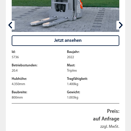
Jetzt ansehen
Id:
Baujahr:
5736
2022
Betriebsstunden:
Mast:
20.4
Triplex
Hubhöhe:
Tragfähigkeit:
4.350mm
1.400kg
Baubreite:
Gewicht:
800mm
1.003kg
Preis:
auf Anfrage
zzgl. MwSt.