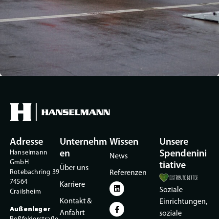
Adresse
Unternehm
Wissen
Unsere
Hanselmann
en
Spendenini
News
GmbH
tiative
Über uns
Rotebachring 39
Referenzen
74564
Karriere
Soziale
Crailsheim
Kontakt &
Einrichtungen,
Außenlager
Anfahrt
soziale