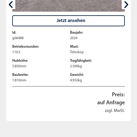
Jetzt ansehen
Id:
Baujahr:
g06488
2024
Betriebsstunden:
Mast:
110.3
Teleskop
Hubhöhe:
Tragfähigkeit:
5.850mm
2.500kg
Baubreite:
Gewicht:
1.810mm
4.932kg
Preis:
auf Anfrage
zzgl. MwSt.