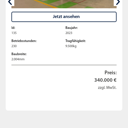
Jetzt ansehen
Id:
Baujahr:
135
2023
Betriebsstunden:
Tragfähigkeit:
230
9.500kg
Baubreite:
2.004mm
Preis:
340.000 €
zzgl. MwSt.