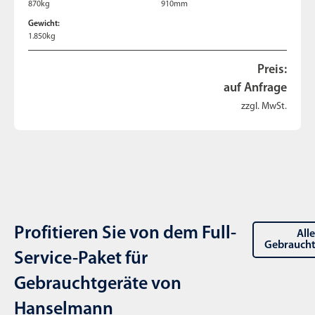
870kg
910mm
Gewicht:
1.850kg
Preis:
auf Anfrage
zzgl. MwSt.
Profitieren Sie von dem Full-
All
Gebraucht
Service-Paket für
Gebrauchtgeräte von
Hanselmann