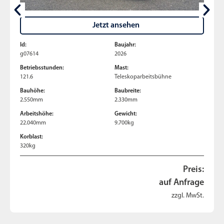
Jetzt ansehen
Id:
Baujahr:
g07614
2026
Betriebsstunden:
Mast:
121.6
Teleskoparbeitsbühne
Bauhöhe:
Baubreite:
2.550mm
2.330mm
Arbeitshöhe:
Gewicht:
22.040mm
9.700kg
Korblast:
320kg
Preis:
auf Anfrage
zzgl. MwSt.