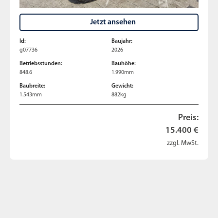
Jetzt ansehen
Id:
Baujahr:
g07736
2026
Betriebsstunden:
Bauhöhe:
848.6
1.990mm
Baubreite:
Gewicht:
1.543mm
882kg
Preis:
15.400 €
zzgl. MwSt.