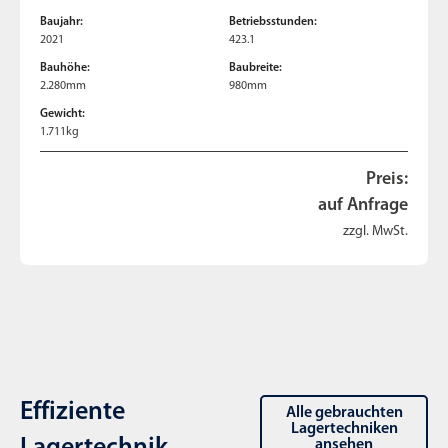
Baujahr:
Betriebsstunden:
2021
423.1
Bauhöhe:
Baubreite:
2.280mm
980mm
Gewicht:
1.711kg
Preis:
auf Anfrage
zzgl. MwSt.
Effiziente
Alle gebrauchten
Lagertechniken
ansehen