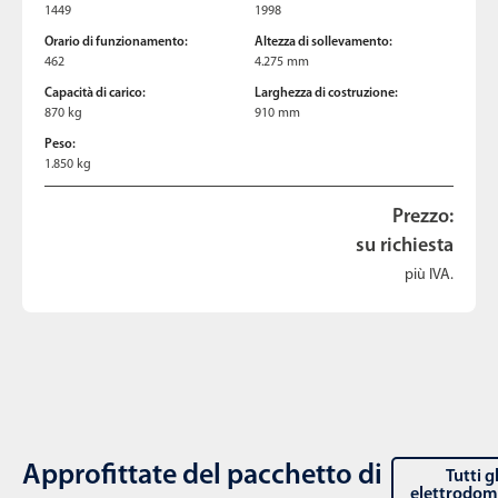
1449
1998
Orario di funzionamento:
Altezza di sollevamento:
462
4.275 mm
Capacità di carico:
Larghezza di costruzione:
870 kg
910 mm
Peso:
1.850 kg
Prezzo:
su richiesta
più IVA.
Approfittate del pacchetto di
Tutti gl
elettrodom