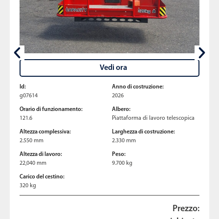
Vedi ora
Id:
Anno di costruzione:
g07614
2026
Orario di funzionamento:
Albero:
121.6
Piattaforma di lavoro telescopica
Altezza complessiva:
Larghezza di costruzione:
2.550 mm
2.330 mm
Altezza di lavoro:
Peso:
22,040 mm
9.700 kg
Carico del cestino:
320 kg
Prezzo: