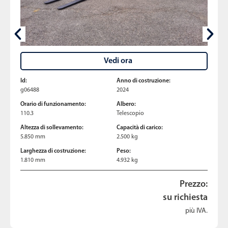
Vedi ora
Id:
Anno di costruzione:
g06488
2024
Orario di funzionamento:
Albero:
110.3
Telescopio
Altezza di sollevamento:
Capacità di carico:
5.850 mm
2.500 kg
Larghezza di costruzione:
Peso:
1.810 mm
4.932 kg
Prezzo:
su richiesta
più IVA.