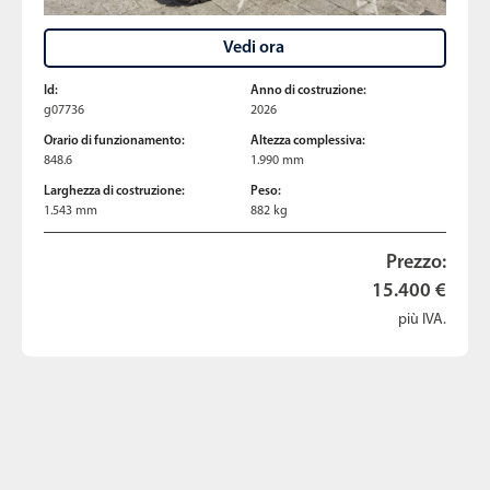
Vedi ora
Id:
Anno di costruzione:
g07736
2026
Orario di funzionamento:
Altezza complessiva:
848.6
1.990 mm
Larghezza di costruzione:
Peso:
1.543 mm
882 kg
Prezzo:
15.400 €
più IVA.