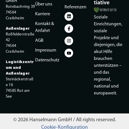
GmbH
tiative
Über uns
Rotebachring 39
Referenzen
74564
Karriere
Soziale
Crailsheim
Kontakt &
Einrichtungen,
Außenlager
Anfahrt
soziale
Roßfelderstraße
Projekte und
42
AGB
diejenigen, die
74564
Impressum
Crailsheim
akut Hilfe
brauchen
Datenschutz
Logistikzentr
unterstützen –
um und
und das
Außenlager
Steinäckerstraß
regional,
e 16
national und
74585 Rot am
europaweit.
See
© 2026 Hanselmann GmbH / All rights reserved.
Cookie-Konfiguration