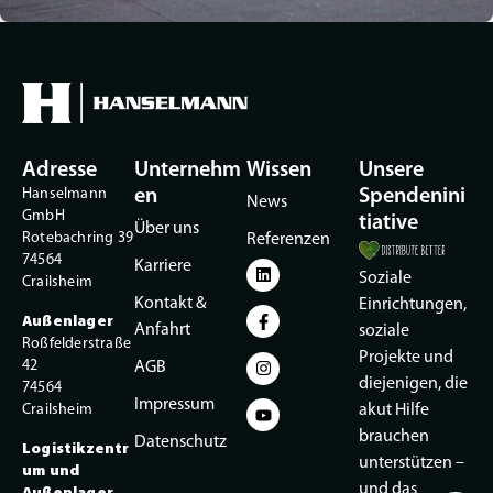
Adresse
Unternehm
Wissen
Unsere
Hanselmann
en
Spendenini
News
GmbH
tiative
Über uns
Rotebachring 39
Referenzen
74564
Karriere
Soziale
Crailsheim
Kontakt &
Einrichtungen,
Außenlager
Anfahrt
soziale
Roßfelderstraße
Projekte und
42
AGB
diejenigen, die
74564
Impressum
Crailsheim
akut Hilfe
brauchen
Datenschutz
Logistikzentr
unterstützen –
um und
und das