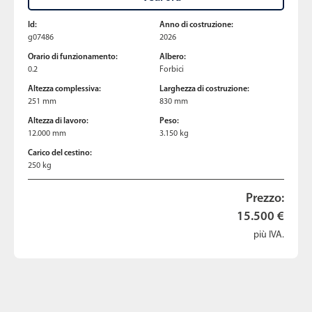
Id:
Anno di costruzione:
g07486
2026
Orario di funzionamento:
Albero:
0.2
Forbici
Altezza complessiva:
Larghezza di costruzione:
251 mm
830 mm
Altezza di lavoro:
Peso:
12.000 mm
3.150 kg
Carico del cestino:
250 kg
Prezzo:
15.500 €
più IVA.