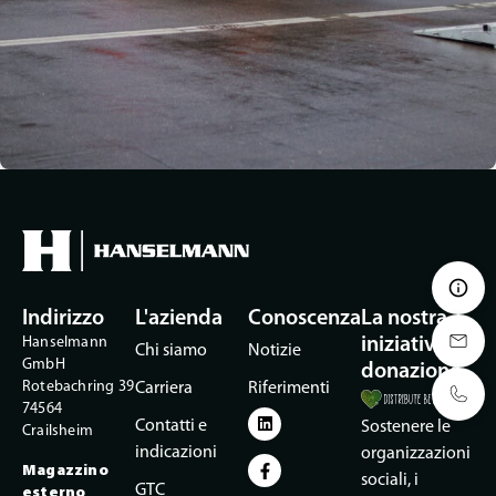
Indirizzo
L'azienda
Conoscenza
La nostra
Hanselmann
iniziativa di
Chi siamo
Notizie
GmbH
donazione
Rotebachring 39
Carriera
Riferimenti
74564
Contatti e
Sostenere le
Crailsheim
indicazioni
organizzazioni
Magazzino
sociali, i
GTC
esterno