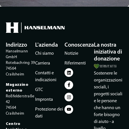
Indirizzo
L'azienda
Conoscenza
La nostra
Hanselmann
iniziativa di
Chi siamo
Notizie
GmbH
donazione
Rotebachring 39
Carriera
Riferimenti
74564
Contatti e
Sostenere le
Crailsheim
indicazioni
organizzazioni
Magazzino
sociali, i
GTC
esterno
progetti sociali
Roßfelderstraße
Impronta
e le persone
42
74564
che hanno un
Protezione dei
Crailsheim
forte bisogno
dati
di aiuto - a
Centro
livello