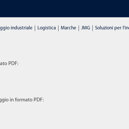
CCHINE A NOLEGGIO: Clicca qui e noleggia dal vivo
gio industriale
Logistica
Marche
JMG
Soluzioni per l'i
mato PDF:
eggio in formato PDF: