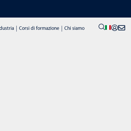
SCOPRI I NOSTRI CORSI DI F
ndustria
Corsi di formazione
Chi siamo