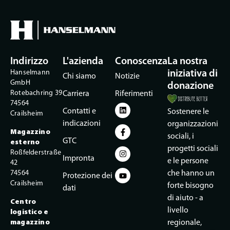
Indirizzo
L'azienda
Conoscenza
La nostra
Hanselmann
iniziativa di
Chi siamo
Notizie
GmbH
donazione
Rotebachring 39
Carriera
Riferimenti
74564
Contatti e
Sostenere le
Crailsheim
indicazioni
organizzazioni
Magazzino
sociali, i
GTC
esterno
progetti sociali
Roßfelderstraße
Impronta
e le persone
42
74564
che hanno un
Protezione dei
Crailsheim
forte bisogno
dati
di aiuto - a
Centro
livello
logistico e
magazzino
regionale,