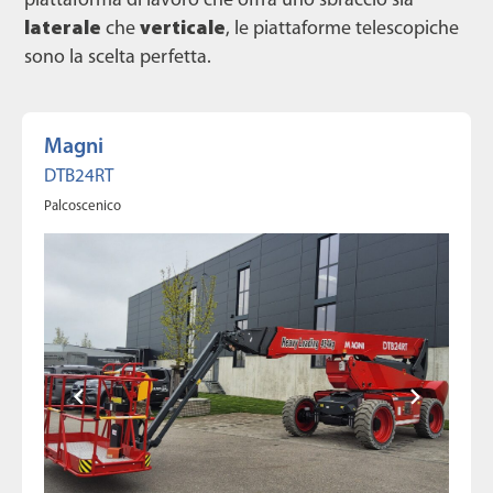
piattaforma di lavoro che offra uno sbraccio sia
laterale
che
verticale
, le piattaforme telescopiche
sono la scelta perfetta.
Magni
DTB24RT
Palcoscenico