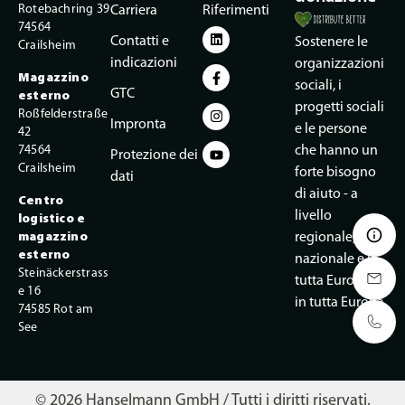
Rotebachring 39
Carriera
Riferimenti
74564
Contatti e
Sostenere le
Crailsheim
indicazioni
organizzazioni
Magazzino
sociali, i
GTC
esterno
progetti sociali
Roßfelderstraße
Impronta
e le persone
42
74564
che hanno un
Protezione dei
Crailsheim
forte bisogno
dati
di aiuto - a
Centro
livello
logistico e
magazzino
regionale,
esterno
nazionale e in
Steinäckerstrass
tutta Europa. e
e 16
in tutta Europa.
74585 Rot am
See
© 2026 Hanselmann GmbH / Tutti i diritti riservati.