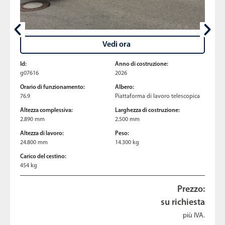
Vedi ora
Id:
Anno di costruzione:
g07616
2026
Orario di funzionamento:
Albero:
76.9
Piattaforma di lavoro telescopica
Altezza complessiva:
Larghezza di costruzione:
2.890 mm
2.500 mm
Altezza di lavoro:
Peso:
24.800 mm
14.300 kg
Carico del cestino:
454 kg
Prezzo:
su richiesta
più IVA.