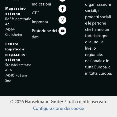
indicazioni
organizzazioni
Magazzino
sociali, i
GTC
esterno
progetti sociali
Roßfelderstraße
Impronta
e le persone
42
74564
che hanno un
Protezione dei
Crailsheim
forte bisogno
dati
di aiuto - a
Centro
livello
logistico e
magazzino
regionale,
esterno
nazionale e in
Steinäckerstrass
tutta Europa. e
e 16
in tutta Europa.
74585 Rot am
See
© 2026 Hanselmann GmbH / Tutti i diritti riservati.
Configurazione dei cookie