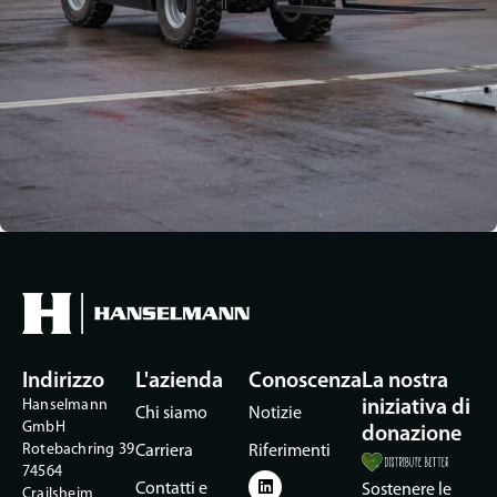
Indirizzo
L'azienda
Conoscenza
La nostra
Hanselmann
iniziativa di
Chi siamo
Notizie
GmbH
donazione
Rotebachring 39
Carriera
Riferimenti
74564
Contatti e
Sostenere le
Crailsheim