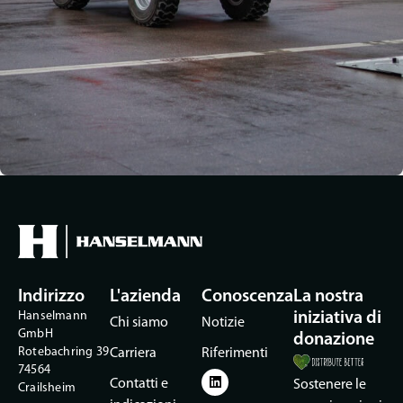
Indirizzo
L'azienda
Conoscenza
La nostra
Hanselmann
iniziativa di
Chi siamo
Notizie
GmbH
donazione
Rotebachring 39
Carriera
Riferimenti
74564
Contatti e
Sostenere le
Crailsheim