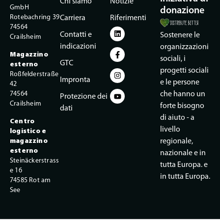
Chi siamo
Notizie
GmbH
donazione
Rotebachring 39
Carriera
Riferimenti
74564
Contatti e
Sostenere le
Crailsheim
indicazioni
organizzazioni
Magazzino
sociali, i
GTC
esterno
progetti sociali
Roßfelderstraße
Impronta
e le persone
42
74564
che hanno un
Protezione dei
Crailsheim
forte bisogno
dati
di aiuto - a
Centro
livello
logistico e
magazzino
regionale,
esterno
nazionale e in
Steinäckerstrass
tutta Europa. e
e 16
in tutta Europa.
74585 Rot am
See