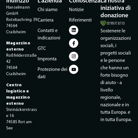
Indirizzo
L'azienda
Conoscenza
La nostra
Hanselmann
iniziativa di
Chi siamo
Notizie
GmbH
donazione
Rotebachring 39
Carriera
Riferimenti
74564
Contatti e
Sostenere le
Crailsheim
indicazioni
organizzazioni
Magazzino
sociali, i
GTC
esterno
progetti sociali
Roßfelderstraße
Impronta
e le persone
42
74564
che hanno un
Protezione dei
Crailsheim
forte bisogno
dati
di aiuto - a
Centro
livello
logistico e
magazzino
regionale,
esterno
nazionale e in
Steinäckerstrass
tutta Europa. e
e 16
in tutta Europa.
74585 Rot am
See