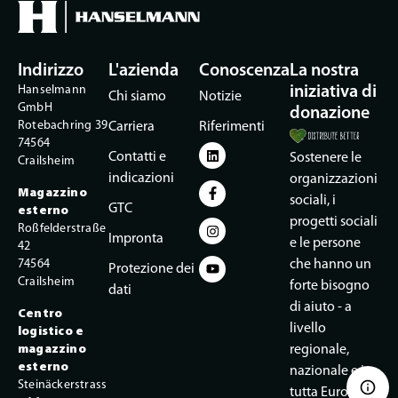
Indirizzo
L'azienda
Conoscenza
La nostra
Hanselmann
iniziativa di
Chi siamo
Notizie
GmbH
donazione
Rotebachring 39
Carriera
Riferimenti
74564
Contatti e
Sostenere le
Crailsheim
indicazioni
organizzazioni
Magazzino
sociali, i
GTC
esterno
progetti sociali
Roßfelderstraße
Impronta
e le persone
42
74564
che hanno un
Protezione dei
Crailsheim
forte bisogno
dati
di aiuto - a
Centro
livello
logistico e
magazzino
regionale,
esterno
nazionale e in
Steinäckerstrass
tutta Europa. e