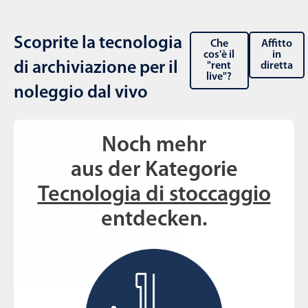
Scoprite la tecnologia
Che
Affitto
cos'è il
in
di archiviazione per il
"rent
diretta
live"?
noleggio dal vivo
Noch mehr
aus der Kategorie
Tecnologia di stoccaggio
entdecken.