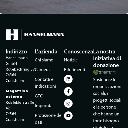
Indirizzo
L'azienda
Conoscenza
La nostra
Hanselmann
iniziativa di
Chi siamo
Notizie
GmbH
donazione
Rotebachring 39
Carriera
Riferimenti
74564
Contatti e
Sostenere le
Crailsheim
indicazioni
organizzazioni
Magazzino
sociali, i
GTC
esterno
progetti sociali
Roßfelderstraße
Impronta
e le persone
42
74564
che hanno un
Protezione dei
Crailsheim
forte bisogno
dati